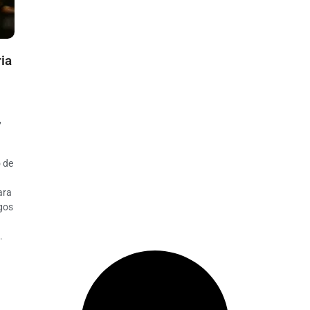
ia
,
o de
ara
gos
.