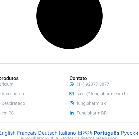
produtos
Contato
ericium
(11) 92077-8877
idroalcoólico
sales@fungipharm.com.br
 Desidratado
fungipharm.BR
 em Pó
Fungipharm BR
English
Français
Deutsch
Italiano
日本語
Português
Русски
Fungipharm © 2026 - todos os direitos reservados.