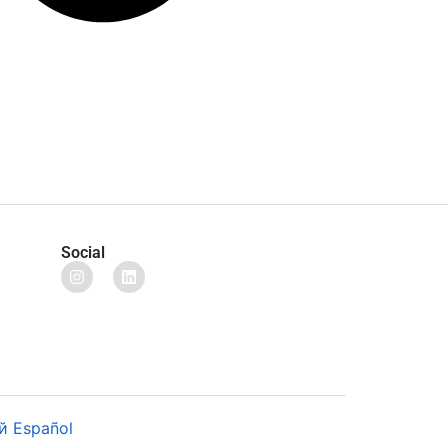
Social
й
Español