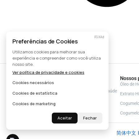
FGXAd
Preferências de Cookies
Utilizamos cookies para melhorar sua
experiência e compreender como você utiliza
nosso site.
Ver política de privacidade e cookies
Nossos 
Cookies necessários
Óleo de H
Consulte sempre o seu profissional de saúde
Cookies de estatística
Extrato H
antes de tomar qualquer suplemento
Cogumelo
Cookies de marketing
alimentar.
Cogumelo
Aceitar
Fechar
简体中文